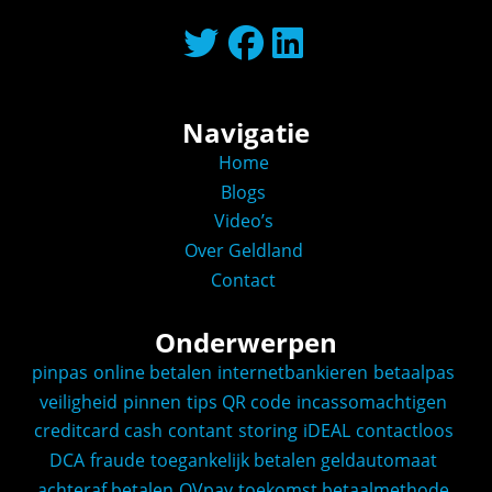
Navigatie
Home
Blogs
Video’s
Over Geldland
Contact
Onderwerpen
pinpas
online betalen
internetbankieren
betaalpas
veiligheid
pinnen
tips
QR code
incassomachtigen
creditcard
cash
contant
storing
iDEAL
contactloos
DCA
fraude
toegankelijk betalen
geldautomaat
achteraf betalen
OVpay
toekomst
betaalmethode