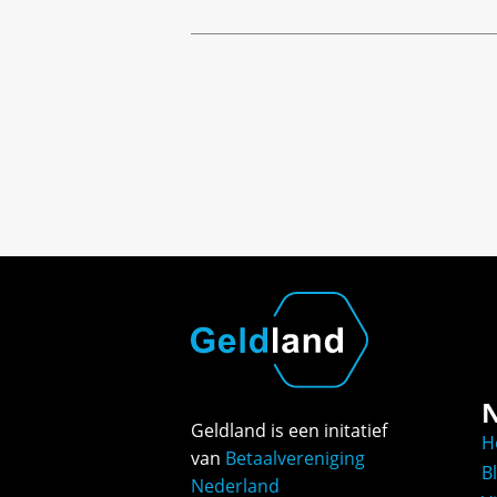
N
Geldland is een initatief
H
van
Betaalvereniging
B
Nederland