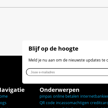
Blijf op de hoogte
Meld je nu aan om de nieuwste updates te
Jouw e-mailadres
avigatie
Onderwerpen
ome
pinpas
online betalen
internetbankie
logs
QR code
incassomachtigen
creditcar