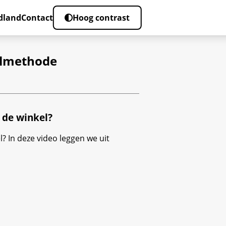
dland
Contact
Hoog contrast
aalmethode
n de winkel?
l? In deze video leggen we uit