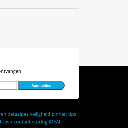
 ontvangen
ren
betaalpas
veiligheid
pinnen
tips
d
cash
contant
storing
iDEAL