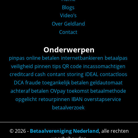
Blogs
Video’s
Over Geldland
Contact
Onderwerpen
pinpas
online betalen
internetbankieren
betaalpas
veiligheid
pinnen
tips
QR code
incassomachtigen
creditcard
cash
contant
storing
iDEAL
contactloos
DCA
fraude
toegankelijk betalen
geldautomaat
achteraf betalen
OVpay
toekomst
betaalmethode
opgelicht
retourpinnen
IBAN
overstapservice
betaalverzoek
©
2026
-
Betaalvereniging Nederland
, alle rechten