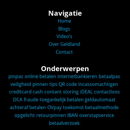
Navigatie
Home
Blogs
Video’s
Over Geldland
Contact
Onderwerpen
pinpas
online betalen
internetbankieren
betaalpas
veiligheid
pinnen
tips
QR code
incassomachtigen
creditcard
cash
contant
storing
iDEAL
contactloos
DCA
fraude
toegankelijk betalen
geldautomaat
achteraf betalen
OVpay
toekomst
betaalmethode
opgelicht
retourpinnen
IBAN
overstapservice
betaalverzoek