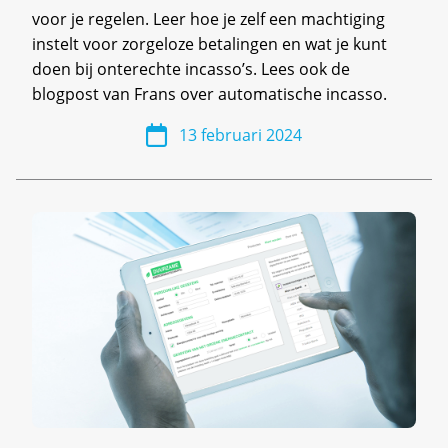
voor je regelen. Leer hoe je zelf een machtiging
instelt voor zorgeloze betalingen en wat je kunt
doen bij onterechte incasso’s. Lees ook de
blogpost van Frans over automatische incasso.
13 februari 2024