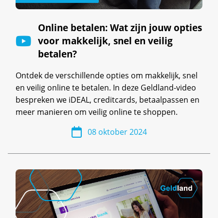
Online betalen: Wat zijn jouw opties
voor makkelijk, snel en veilig
betalen?
Ontdek de verschillende opties om makkelijk, snel
en veilig online te betalen. In deze Geldland-video
bespreken we iDEAL, creditcards, betaalpassen en
meer manieren om veilig online te shoppen.
08 oktober 2024