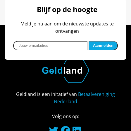
Blijf op de hoogte
Meld je nu aan om de nieuwste updates te
ontvangen
Jouw e-mailadres
Geldland is een initatief van
Betaalvereniging
Nederland
Volg ons op: