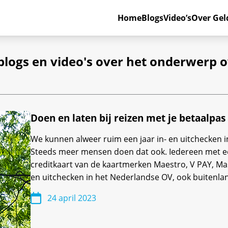
Home
Blogs
Video’s
Over Gel
 blogs en video's over het onderwerp 
Doen en laten bij reizen met je betaalpas
We kunnen alweer ruim een jaar in- en uitchecken i
Steeds meer mensen doen dat ook. Iedereen met ee
creditkaart van de kaartmerken Maestro, V PAY, Ma
en uitchecken in het Nederlandse OV, ook buitenlan
24 april 2023