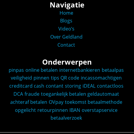
Navigatie
Home
Blogs
Video’s
Over Geldland
Contact
Onderwerpen
pinpas
online betalen
internetbankieren
betaalpas
veiligheid
pinnen
tips
QR code
incassomachtigen
creditcard
cash
contant
storing
iDEAL
contactloos
DCA
fraude
toegankelijk betalen
geldautomaat
achteraf betalen
OVpay
toekomst
betaalmethode
opgelicht
retourpinnen
IBAN
overstapservice
betaalverzoek