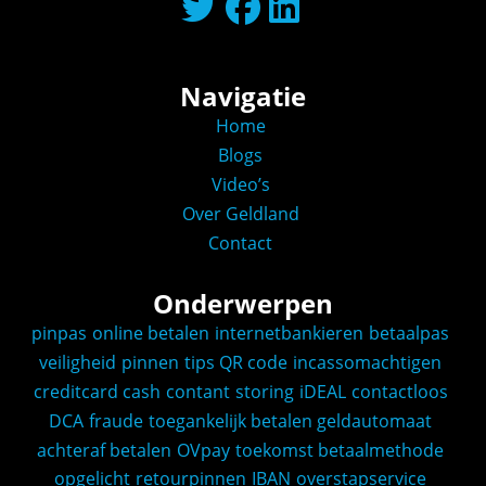
Navigatie
Home
Blogs
Video’s
Over Geldland
Contact
Onderwerpen
pinpas
online betalen
internetbankieren
betaalpas
veiligheid
pinnen
tips
QR code
incassomachtigen
creditcard
cash
contant
storing
iDEAL
contactloos
DCA
fraude
toegankelijk betalen
geldautomaat
achteraf betalen
OVpay
toekomst
betaalmethode
opgelicht
retourpinnen
IBAN
overstapservice