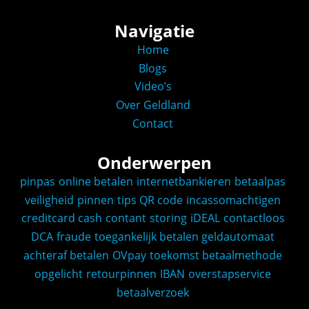
Navigatie
Home
Blogs
Video’s
Over Geldland
Contact
Onderwerpen
pinpas
online betalen
internetbankieren
betaalpas
veiligheid
pinnen
tips
QR code
incassomachtigen
creditcard
cash
contant
storing
iDEAL
contactloos
DCA
fraude
toegankelijk betalen
geldautomaat
achteraf betalen
OVpay
toekomst
betaalmethode
opgelicht
retourpinnen
IBAN
overstapservice
betaalverzoek