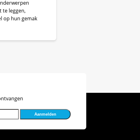
 onderwerpen
 te leggen,
nel op hun gemak
 ontvangen