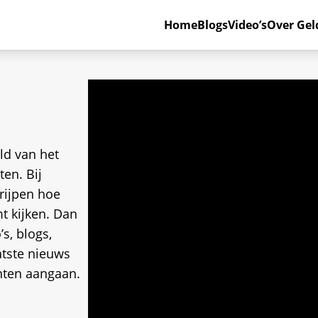
Home
Blogs
Video’s
Over Gel
ld van het
en. Bij
rijpen hoe
t kijken. Dan
s, blogs,
atste nieuws
ten aangaan.