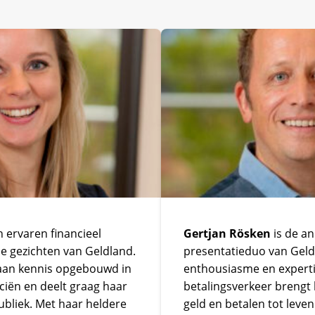
n ervaren financieel
Gertjan Rösken
is de an
e gezichten van Geldland.
presentatieduo van Geldl
 aan kennis opgebouwd in
enthousiasme en experti
ciën en deelt graag haar
betalingsverkeer brengt 
ubliek. Met haar heldere
geld en betalen tot leven