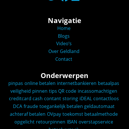
Navigatie
Home
Blogs
Video’s
Over Geldland
Contact
Onderwerpen
pinpas
online betalen
internetbankieren
betaalpas
veiligheid
pinnen
tips
QR code
incassomachtigen
creditcard
cash
contant
storing
iDEAL
contactloos
DCA
fraude
toegankelijk betalen
geldautomaat
achteraf betalen
OVpay
toekomst
betaalmethode
opgelicht
retourpinnen
IBAN
overstapservice