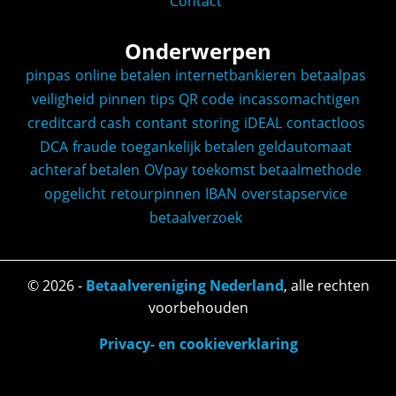
Contact
Onderwerpen
pinpas
online betalen
internetbankieren
betaalpas
veiligheid
pinnen
tips
QR code
incassomachtigen
creditcard
cash
contant
storing
iDEAL
contactloos
DCA
fraude
toegankelijk betalen
geldautomaat
achteraf betalen
OVpay
toekomst
betaalmethode
opgelicht
retourpinnen
IBAN
overstapservice
betaalverzoek
©
2026
-
Betaalvereniging Nederland
, alle rechten
voorbehouden
Privacy- en cookieverklaring