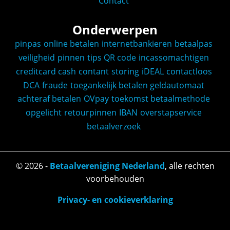
Contact
Onderwerpen
pinpas
online betalen
internetbankieren
betaalpas
veiligheid
pinnen
tips
QR code
incassomachtigen
creditcard
cash
contant
storing
iDEAL
contactloos
DCA
fraude
toegankelijk betalen
geldautomaat
achteraf betalen
OVpay
toekomst
betaalmethode
opgelicht
retourpinnen
IBAN
overstapservice
betaalverzoek
©
2026
-
Betaalvereniging Nederland
, alle rechten
voorbehouden
Privacy- en cookieverklaring