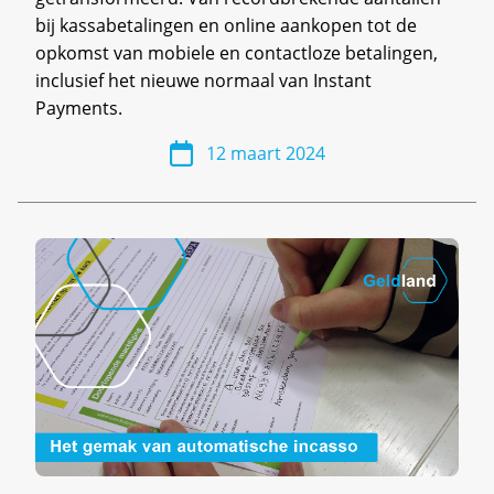
bij kassabetalingen en online aankopen tot de
opkomst van mobiele en contactloze betalingen,
inclusief het nieuwe normaal van Instant
Payments.
12 maart 2024