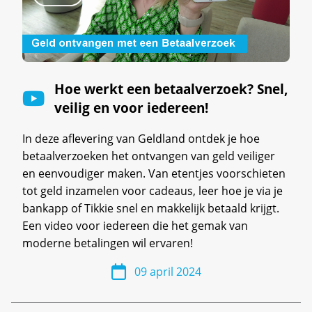
Hoe werkt een betaalverzoek? Snel,
veilig en voor iedereen!
In deze aflevering van Geldland ontdek je hoe
betaalverzoeken het ontvangen van geld veiliger
en eenvoudiger maken. Van etentjes voorschieten
tot geld inzamelen voor cadeaus, leer hoe je via je
bankapp of Tikkie snel en makkelijk betaald krijgt.
Een video voor iedereen die het gemak van
moderne betalingen wil ervaren!
09 april 2024