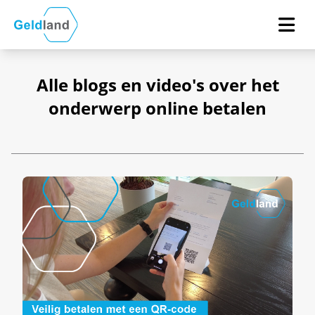
Alle blogs en video's over het
onderwerp online betalen