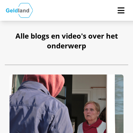
Alle blogs en video's over het
onderwerp